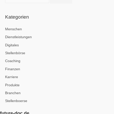
u
c
h
Kategorien
e
Menschen
n
a
Dienstleistungen
c
Digitales
h
Stellenbörse
:
Coaching
Finanzen
Karriere
Produkte
Branchen
Stellenboerse
future-doc.de