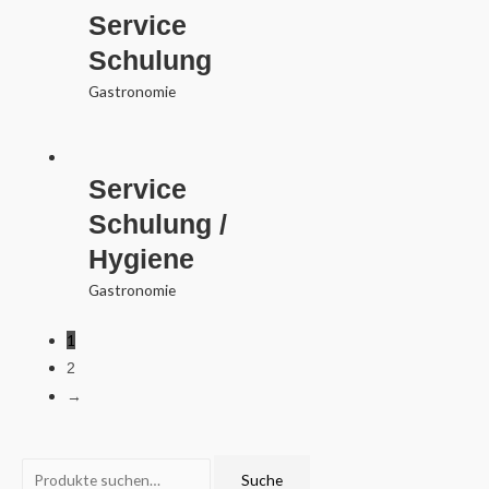
Service
Schulung
Gastronomie
Service
Schulung /
Hygiene
Gastronomie
1
2
→
S
Suche